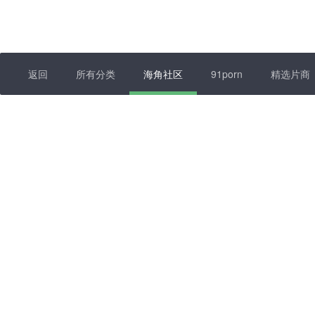
返回
所有分类
海角社区
91porn
精选片商