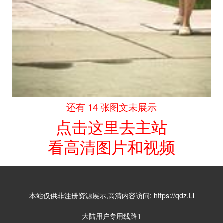
还有 14 张图文未展示
点击这里去主站
看高清图片和视频
本站仅供非注册资源展示,高清内容访问:
https://qdz.Li
大陆用户专用线路1