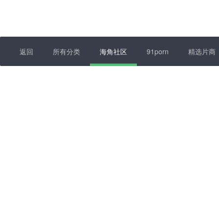
返回
所有分类
海角社区
91porn
精选片商